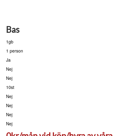
Bas
1gb
1 person
Ja
Nej
Nej
10st
Nej
Nej
Nej
Nej
0kr/mån vid köp/hyra av våra